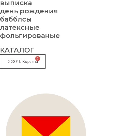
выписка
день рождения
бабблсы
латексные
фольгированые
КАТАЛОГ
0.00
₽
Корзина
Меню