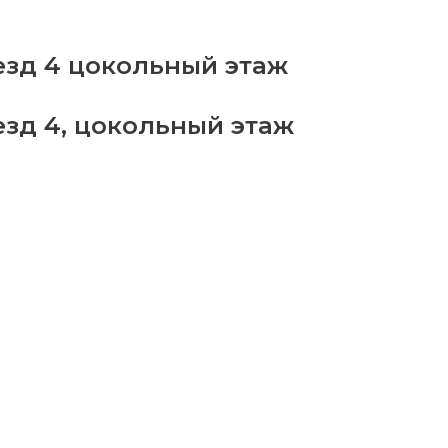
бор
ров
90
езд 4 цокольный этаж
antity
езд 4, цокольный этаж