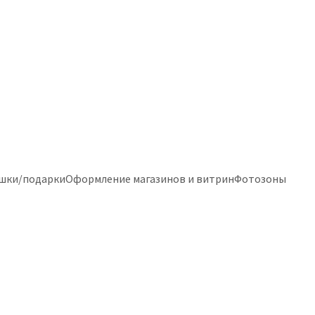
шки/подарки
Оформление магазинов и витрин
Фотозоны