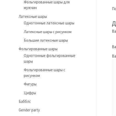
Фольгированные шары для
мужчин
По
Латексные шары
Д
Однотонные латексные шары
Ва
Латексные шары с рисунком
Большие латексные шары
Ва
Фольгированные шары
Однотонные фольгированные
В
шары
Фольгированные шары с
рисунком
Фигуры
Цифры
Бабблс
Gender party