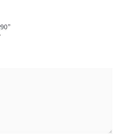
90”
*