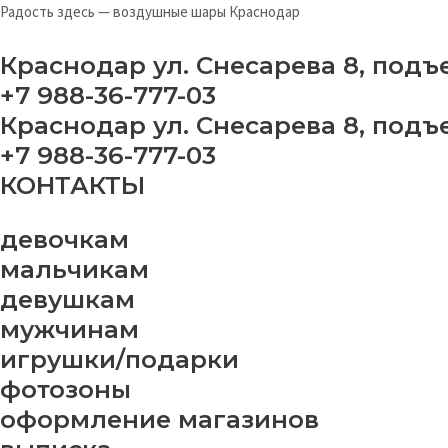
Перейти
На
Радость здесь — воздушные шары Краснодар
к
ша
содержимому
№
Краснодар ул. Снесарева 8, подъ
qu
+7 988-36-777-03
Краснодар ул. Снесарева 8, подъ
+7 988-36-777-03
КОНТАКТЫ
девочкам
мальчикам
девушкам
мужчинам
игрушки/подарки
фотозоны
оформление магазинов