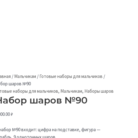
авная
/
Мальчикам
/
Готовые наборы для мальчиков
/
бор шаров №90
товые наборы для мальчиков
,
Мальчикам
,
Наборы шаров
Набор шаров №90
800.00
₽
набор №90 входит: цифра на подставке, фигура —
рабль, 9 однотонных шаров