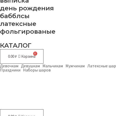
выписка
день рождения
бабблсы
латексные
фольгированые
КАТАЛОГ
0.00
₽
Корзина
Девочкам
Девушкам
Мальчикам
Мужчинам
Латексные ша
Праздники
Наборы шаров