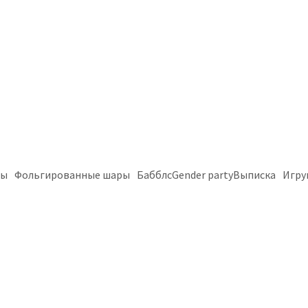
ры
Фольгированные шары
Бабблс
Gender party
Выписка
Игру