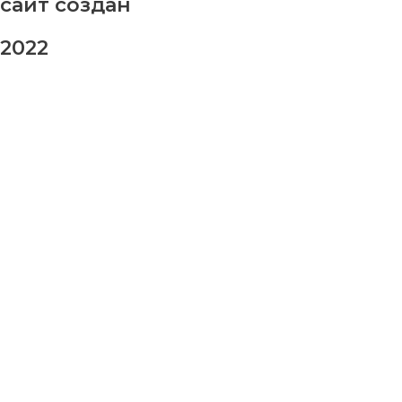
сайт создан
2022
заказ шаров
Ваше имя
Ваш номер телефона
Ваше сообщение (не обязательно)