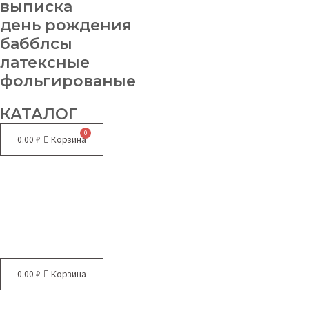
выписка
день рождения
бабблсы
латексные
фольгированые
КАТАЛОГ
0.00
₽
Корзина
Меню
0.00
₽
Корзина