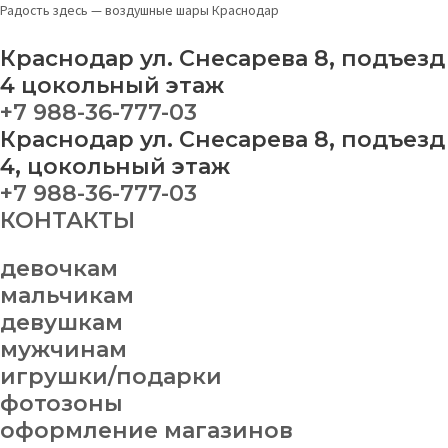
Перейти
Меню
Сердце
Радость здесь — воздушные шары Краснодар
к
фольгированное
содержимому
с
Краснодар ул. Снесарева 8, подъезд
градиентом
4 цокольный этаж
quantity
+7 988-36-777-03
Краснодар ул. Снесарева 8, подъезд
4, цокольный этаж
+7 988-36-777-03
КОНТАКТЫ
девочкам
мальчикам
девушкам
мужчинам
игрушки/подарки
фотозоны
оформление магазинов