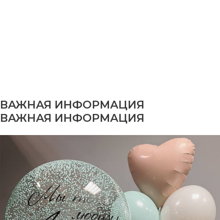
ВАЖНАЯ ИНФОРМАЦИЯ
ВАЖНАЯ ИНФОРМАЦИЯ