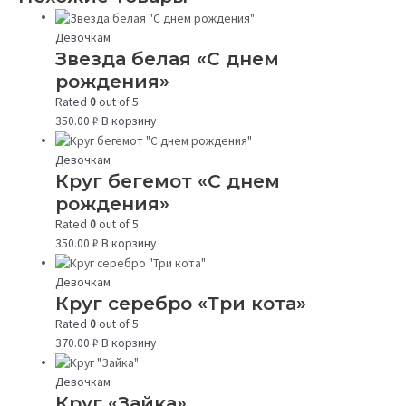
Девочкам
Звезда белая «С днем
рождения»
Rated
0
out of 5
350.00
₽
В корзину
Девочкам
Круг бегемот «С днем
рождения»
Rated
0
out of 5
350.00
₽
В корзину
Девочкам
Круг серебро «Три кота»
Rated
0
out of 5
370.00
₽
В корзину
Девочкам
Круг «Зайка»