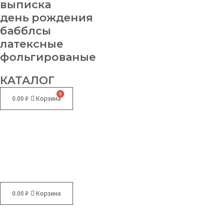
выписка
день рождения
бабблсы
латексные
фольгированые
КАТАЛОГ
0.00
₽
Корзина
Меню
0.00
₽
Корзина