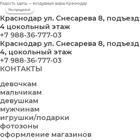
Перейти
Сердце
Original
Current
Радость здесь — воздушные шары Краснодар
к
"Ты
price
price
Распродажа!
Распродажа!
содержимому
прекрасна"
was:
is:
Краснодар ул. Снесарева 8, подъезд
quantity
3
3
4 цокольный этаж
740.00 ₽.
500.00 ₽.
+7 988-36-777-03
Краснодар ул. Снесарева 8, подъезд
4, цокольный этаж
+7 988-36-777-03
КОНТАКТЫ
девочкам
мальчикам
девушкам
мужчинам
игрушки/подарки
фотозоны
оформление магазинов