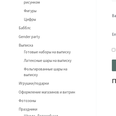
рисунком
Фигуры
В
Цифры
Бабблс
Em
Gender party
Выписка
Готовые наборы на выписку
Латексные шары на выписку
Фольгированные шары на
выписку
П
Игрушки/подарки
Оформление магазинов и витрин
Фотозоны
Праздники
Школа, Детский сад