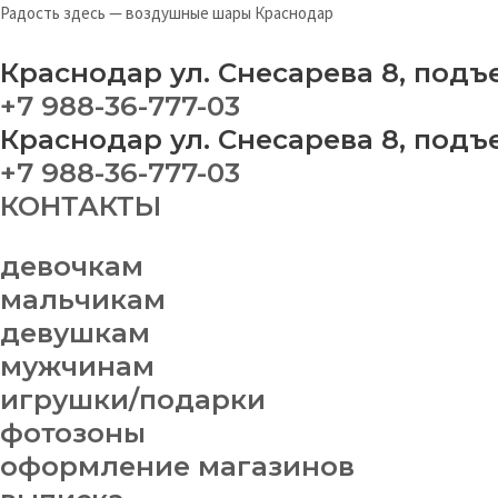
Перейти
Меню
Ш
Радость здесь — воздушные шары Краснодар
к
"2
содержимому
фе
Краснодар ул. Снесарева 8, подъ
-
+7 988-36-777-03
2"
Краснодар ул. Снесарева 8, подъ
qu
+7 988-36-777-03
КОНТАКТЫ
девочкам
мальчикам
девушкам
мужчинам
игрушки/подарки
фотозоны
оформление магазинов