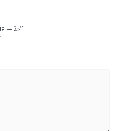
я — 2»”
*