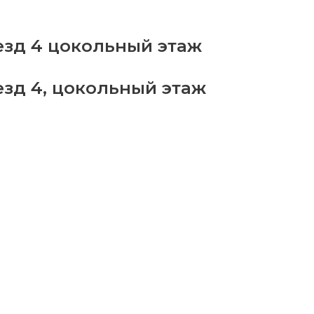
ар
3
враля
езд 4 цокольный этаж
езд 4, цокольный этаж
antity