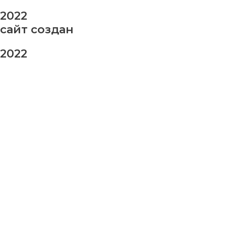
2022
сайт создан
2022
заказ шаров
Ваше имя
Ваш номер телефона
Ваше сообщение (не обязательно)