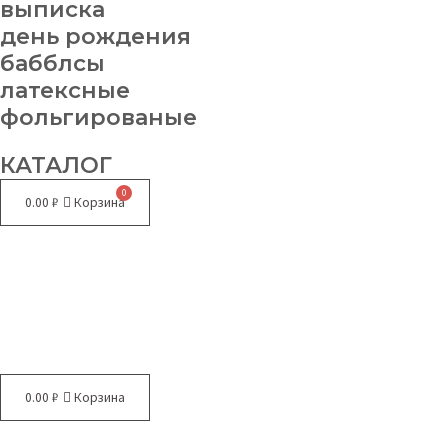
выписка
день рождения
бабблсы
латексные
фольгированые
КАТАЛОГ
0.00
₽
Корзина
Меню
0.00
₽
Корзина