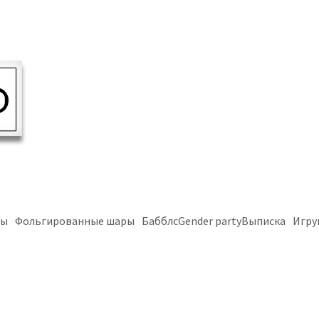
ры
Фольгированные шары
Бабблс
Gender party
Выписка
Игру