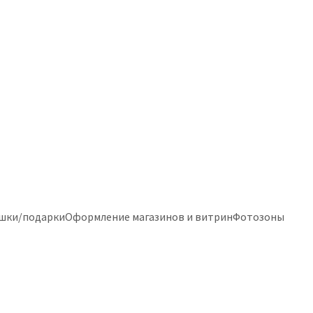
шки/подарки
Оформление магазинов и витрин
Фотозоны