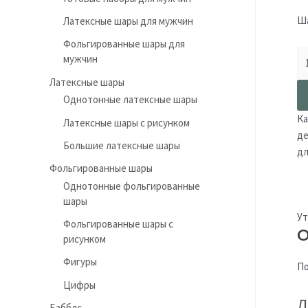
Ша
Латексные шары для мужчин
Фольгированные шары для
мужчин
Латексные шары
Однотонные латексные шары
Ка
Латексные шары с рисунком
де
Большие латексные шары
дл
Фольгированные шары
Однотонные фольгированные
шары
Ут
Фольгированные шары с
О
рисунком
Фигуры
По
Цифры
Д
Бабблс