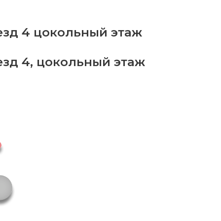
ар
латовый
antity
езд 4 цокольный этаж
езд 4, цокольный этаж