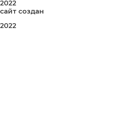
2022
сайт создан
2022
заказ шаров
Ваше имя
Ваш номер телефона
Ваше сообщение (не обязательно)