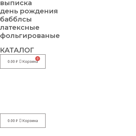
выписка
день рождения
бабблсы
латексные
фольгированые
КАТАЛОГ
0.00
₽
Корзина
Меню
0.00
₽
Корзина