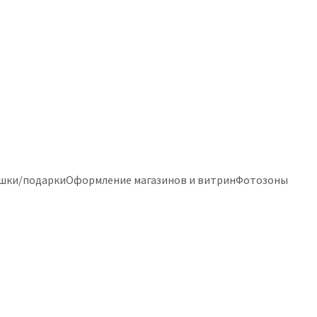
шки/подарки
Оформление магазинов и витрин
Фотозоны