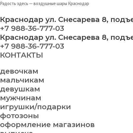
Перейти
Ц
Радость здесь — воздушные шары Краснодар
к
зо
содержимому
10
Краснодар ул. Снесарева 8, подъ
см
+7 988-36-777-03
qu
Краснодар ул. Снесарева 8, подъ
+7 988-36-777-03
КОНТАКТЫ
девочкам
мальчикам
девушкам
мужчинам
игрушки/подарки
фотозоны
оформление магазинов