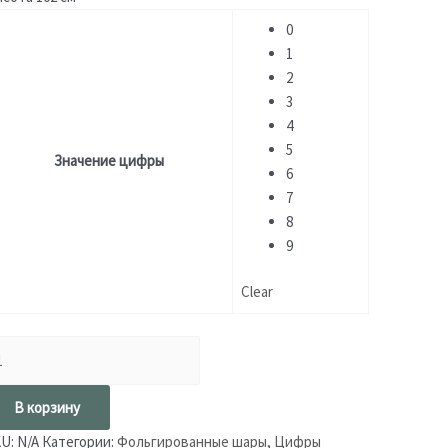
0
1
2
3
4
5
Значение цифры
6
7
8
9
Clear
В корзину
KU:
N/A
Категории:
Фольгированные шары
,
Цифры