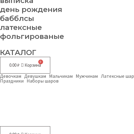
выписка
день рождения
бабблсы
латексные
фольгированые
КАТАЛОГ
0.00
₽
Корзина
Девочкам
Девушкам
Мальчикам
Мужчинам
Латексные ша
Праздники
Наборы шаров