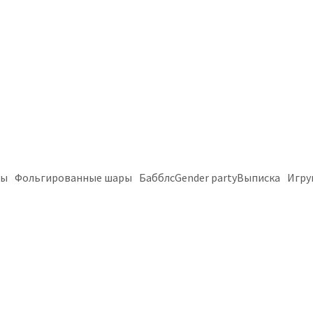
ры
Фольгированные шары
Бабблс
Gender party
Выписка
Игру