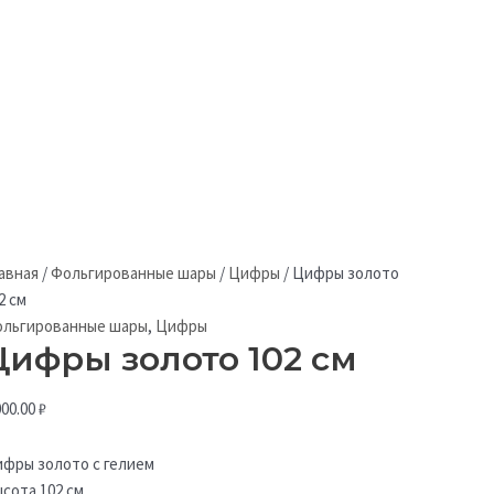
авная
/
Фольгированные шары
/
Цифры
/
Цифры золото
2 см
льгированные шары
,
Цифры
Цифры золото 102 см
000.00
₽
фры золото с гелием
сота 102 см