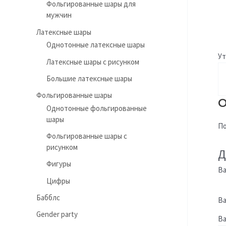
Фольгированные шары для
мужчин
Латексные шары
Однотонные латексные шары
Ут
Латексные шары с рисунком
Большие латексные шары
Фольгированные шары
О
Однотонные фольгированные
шары
По
Фольгированные шары с
рисунком
Д
Фигуры
Ва
Цифры
Бабблс
Ва
Gender party
В