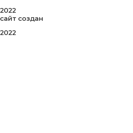
2022
сайт создан
2022
заказ шаров
Ваше имя
Ваш номер телефона
Ваше сообщение (не обязательно)