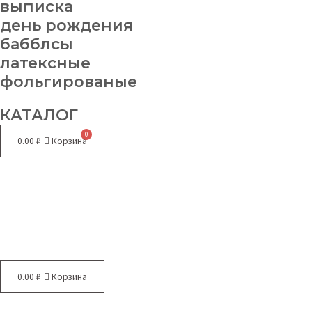
выписка
день рождения
бабблсы
латексные
фольгированые
КАТАЛОГ
0.00
₽
Корзина
Меню
0.00
₽
Корзина