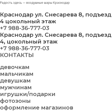
Перейти
Меню
Шар
Радость здесь — воздушные шары Краснодар
к
"Юмор
содержимому
для
Краснодар ул. Снесарева 8, подъезд
НЕЁ
4 цокольный этаж
3"
+7 988-36-777-03
quantity
Краснодар ул. Снесарева 8, подъезд
4, цокольный этаж
+7 988-36-777-03
КОНТАКТЫ
девочкам
мальчикам
девушкам
мужчинам
игрушки/подарки
фотозоны
оформление магазинов